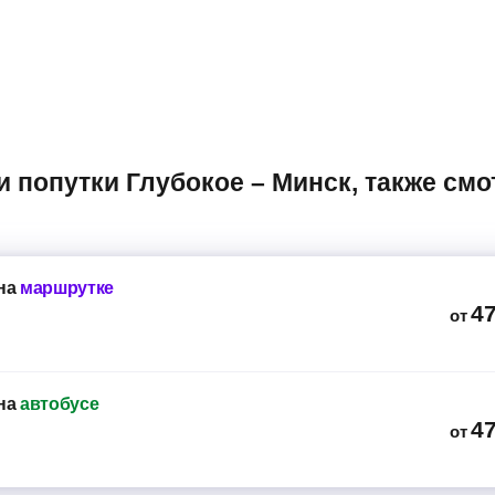
на
маршрутке
4
от
на
автобусе
4
от