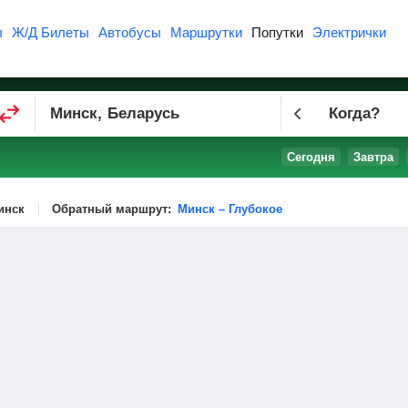
ы
Ж/Д Билеты
Автобусы
Маршрутки
Попутки
Электрички
Когда?
Сегодня
Завтра
инск
Обратный маршрут:
Минск – Глубокое