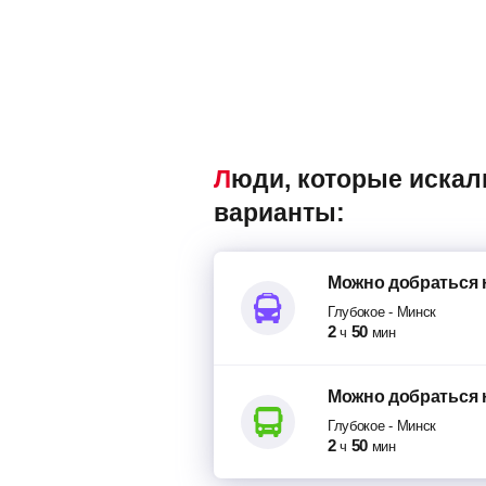
Люди, которые искали попутки Глубокое – Минск, также смотрели следующие
варианты:
Можно добраться
Глубокое
-
Минск
2
50
ч
мин
Можно добраться
Глубокое
-
Минск
2
50
ч
мин