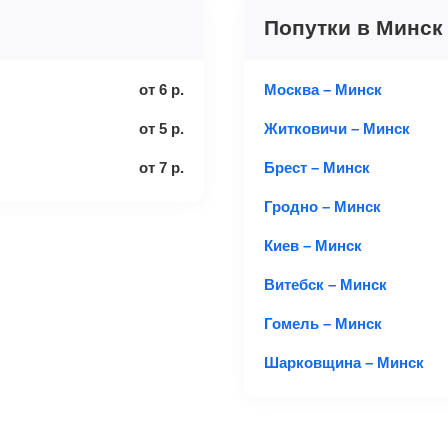
Попутки в Минск
от
6
р.
Москва – Минск
от
5
р.
Житковичи – Минск
от
7
р.
Брест – Минск
Гродно – Минск
Киев – Минск
Витебск – Минск
Гомель – Минск
Шарковщина – Минск