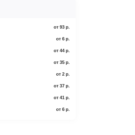
от
93
р.
от
6
р.
от
44
р.
от
35
р.
от
2
р.
от
37
р.
от
41
р.
от
6
р.