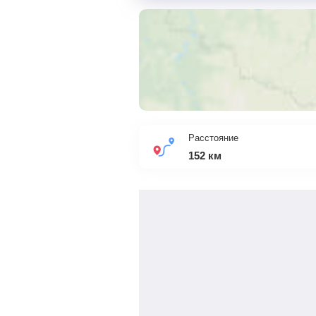
Расстояние
152
км