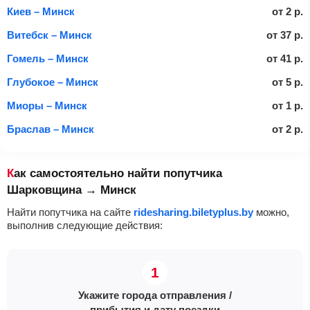
Киев – Минск
от
2
р.
Витебск – Минск
от
37
р.
Гомель – Минск
от
41
р.
Глубокое – Минск
от
5
р.
Миоры – Минск
от
1
р.
Браслав – Минск
от
2
р.
Как самостоятельно найти попутчика
Шарковщина → Минск
Найти попутчика на сайте
ridesharing.biletyplus.by
можно,
выполнив следующие действия:
Укажите города отправления /
прибытия и дату поездки