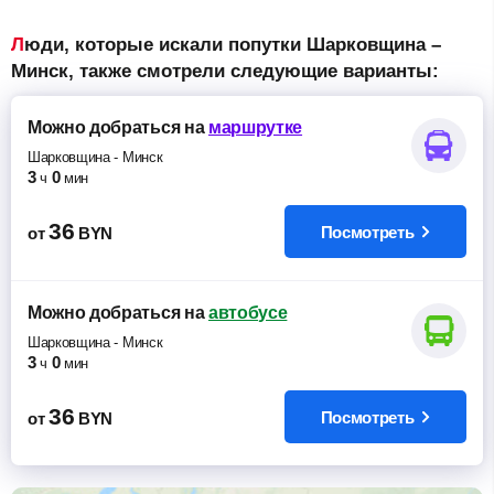
Люди, которые искали попутки Шарковщина –
Минск, также смотрели следующие варианты:
Можно добраться
на
маршрутке
Шарковщина
-
Минск
3
0
ч
мин
36
Посмотреть
от
BYN
Можно добраться
на
автобусе
Шарковщина
-
Минск
3
0
ч
мин
36
Посмотреть
от
BYN