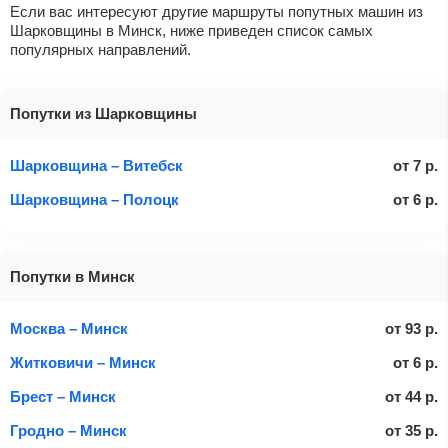
Если вас интересуют другие маршруты попутных машин из
Шарковщины в Минск, ниже приведен список самых
популярных направлений.
Попутки из Шарковщины
Шарковщина – Витебск
от
7
р.
Шарковщина – Полоцк
от
6
р.
Попутки в Минск
Москва – Минск
от
93
р.
Житковичи – Минск
от
6
р.
Брест – Минск
от
44
р.
Гродно – Минск
от
35
р.