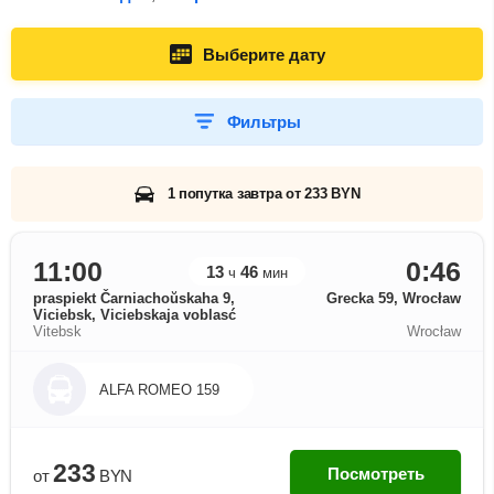
Выберите дату
Фильтры
1 попутка завтра от 233 BYN
11:00
0:46
13
46
ч
мин
praspiekt Čarniachoŭskaha 9,
Grecka 59, Wrocław
Viciebsk, Viciebskaja voblasć
Vitebsk
Wrocław
ALFA ROMEO 159
233
Посмотреть
от
BYN