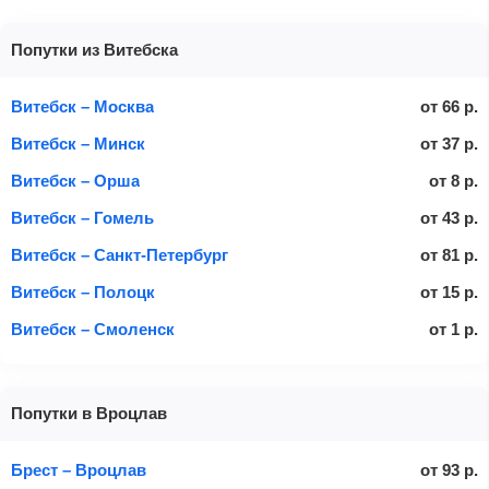
Попутки из Витебска
Витебск – Москва
от
66
р.
Витебск – Минск
от
37
р.
Витебск – Орша
от
8
р.
Витебск – Гомель
от
43
р.
Витебск – Санкт-Петербург
от
81
р.
Витебск – Полоцк
от
15
р.
Витебск – Смоленск
от
1
р.
Попутки в Вроцлав
Брест – Вроцлав
от
93
р.