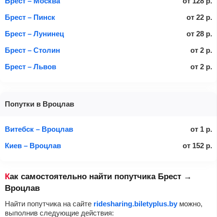
Брест – Москва
от
128
р.
Брест – Пинск
от
22
р.
Брест – Лунинец
от
28
р.
Брест – Столин
от
2
р.
Брест – Львов
от
2
р.
Попутки в Вроцлав
Витебск – Вроцлав
от
1
р.
Киев – Вроцлав
от
152
р.
Как самостоятельно найти попутчика Брест →
Вроцлав
Найти попутчика на сайте
ridesharing.biletyplus.by
можно,
выполнив следующие действия: