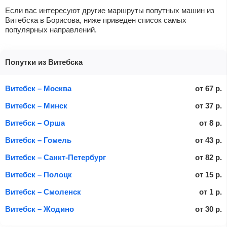
Если вас интересуют другие маршруты попутных машин из
Витебска в Борисова, ниже приведен список самых
популярных направлений.
Попутки из Витебска
Витебск – Москва
от
67
р.
Витебск – Минск
от
37
р.
Витебск – Орша
от
8
р.
Витебск – Гомель
от
43
р.
Витебск – Санкт-Петербург
от
82
р.
Витебск – Полоцк
от
15
р.
Витебск – Смоленск
от
1
р.
Витебск – Жодино
от
30
р.