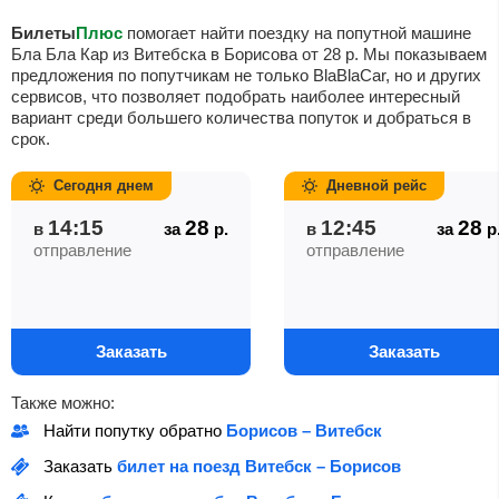
Билеты
Плюс
помогает найти поездку на попутной машине
Бла Бла Кар из Витебска в Борисова от
28
р
. Мы показываем
предложения по попутчикам не только BlaBlaCar, но и других
сервисов, что позволяет подобрать наиболее интересный
вариант среди большего количества попуток и добраться в
срок.
Сегодня днем
Дневной рейс
14:15
28
12:45
28
в
за
р.
в
за
р
отправление
отправление
Заказать
Заказать
Также можно:
Найти попутку обратно
Борисов – Витебск
Заказать
билет на поезд Витебск – Борисов