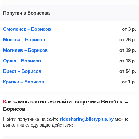
Попутки в Борисова
Смоленск – Борисов
от
3
р.
Москва – Борисов
от
76
р.
Могилев – Борисов
от
19
р.
Орша – Борисов
от
18
р.
Брест – Борисов
от
54
р.
Крупки – Борисов
от
1
р.
Как самостоятельно найти попутчика Витебск →
Борисов
Найти попутчика на сайте
ridesharing.biletyplus.by
можно,
выполнив следующие действия: