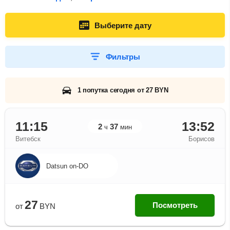
Выберите дату
Фильтры
1 попутка сегодня от 27 BYN
11:15
13:52
2
37
ч
мин
Витебск
Борисов
Datsun on-DO
27
Посмотреть
от
BYN