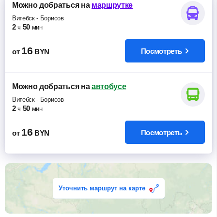
Можно добраться
на
маршрутке
Витебск
-
Борисов
2
50
ч
мин
16
Посмотреть
от
BYN
Можно добраться
на
автобусе
Витебск
-
Борисов
2
50
ч
мин
16
Посмотреть
от
BYN
Уточнить маршрут на карте