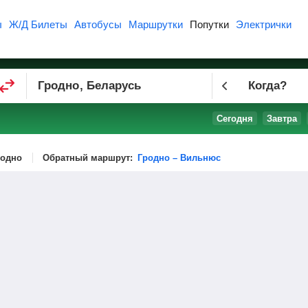
ы
Ж/Д Билеты
Автобусы
Маршрутки
Попутки
Электрички
Когда?
Сегодня
Завтра
родно
Обратный маршрут:
Гродно – Вильнюс