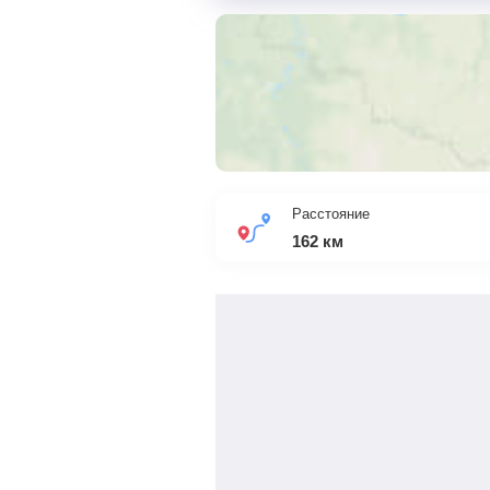
Расстояние
162
км