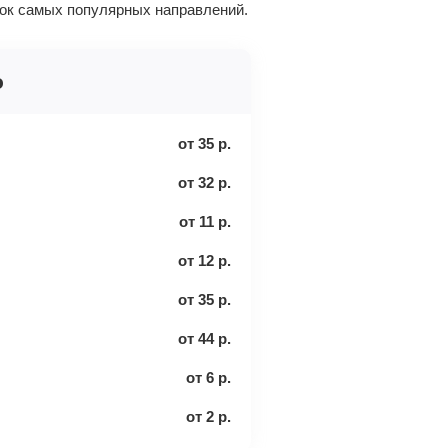
сок самых популярных направлений.
о
от
35
р.
от
32
р.
от
11
р.
от
12
р.
от
35
р.
от
44
р.
от
6
р.
от
2
р.