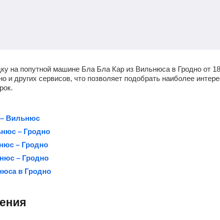
дку на попутной машине Бла Бла Кар из Вильнюса в Гродно от
1
 но и других сервисов, что позволяет подобрать наиболее инте
рок.
 – Вильнюс
ьнюс – Гродно
нюс – Гродно
ьнюс – Гродно
нюса в Гродно
ления