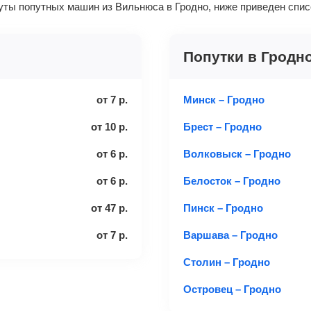
уты попутных машин из Вильнюса в Гродно, ниже приведен спи
Попутки в Гродн
от
7
р.
Минск – Гродно
от
10
р.
Брест – Гродно
от
6
р.
Волковыск – Гродно
от
6
р.
Белосток – Гродно
от
47
р.
Пинск – Гродно
от
7
р.
Варшава – Гродно
Столин – Гродно
Островец – Гродно