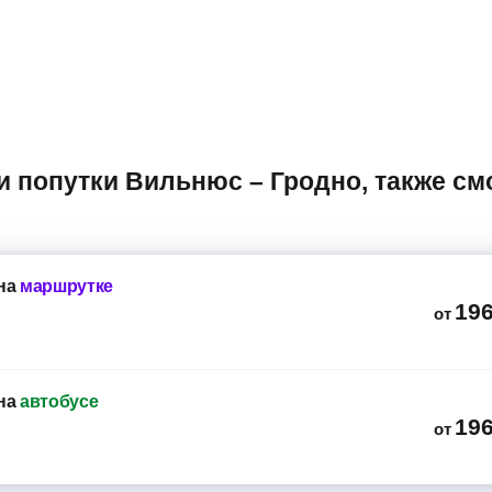
на
маршрутке
19
от
на
автобусе
19
от