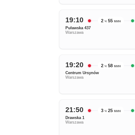
19:10
2
55
ч
мин
Puławska 437
Warszawa
19:20
2
58
ч
мин
Centrum Ursynów
Warszawa
21:50
3
25
ч
мин
Drawska 1
Warszawa