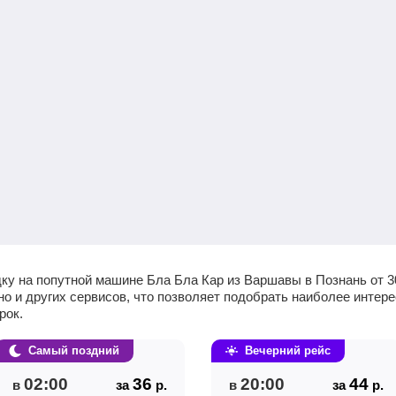
дку на попутной машине Бла Бла Кар из Варшавы в Познань от
3
 но и других сервисов, что позволяет подобрать наиболее инте
рок.
Самый поздний
Вечерний рейс
02:00
36
20:00
44
в
за
р.
в
за
р.