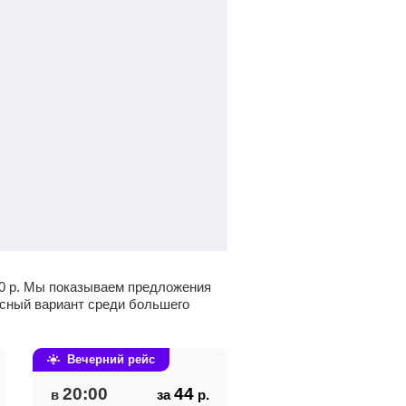
0
р
. Мы показываем предложения
ресный вариант среди большего
Вечерний рейс
20:00
44
в
за
р.