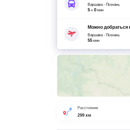
Варшава
-
Познань
5
0
ч
мин
Можно добраться
Варшава
-
Познань
55
мин
Расстояние
299
км