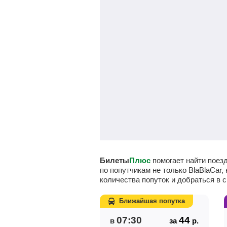
Билеты
Плюс
помогает найти поез
по попутчикам не только BlaBlaCar,
количества попуток и добраться в с
Ближайшая попутка
07:30
44
в
за
р.