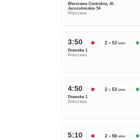
Warszawa Centralna, Al.
Jerozolimskie 54
Warszawa
3:50
2
53
ч
мин
Drawska 1
Warszawa
4:50
2
53
ч
мин
Drawska 1
Warszawa
5:10
2
56
ч
мин