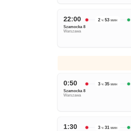
22:00
2
53
ч
мин
Szamocka 8
Warszawa
0:50
3
35
ч
мин
Szamocka 8
Warszawa
1:30
3
31
ч
мин