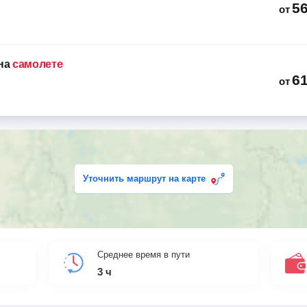
5
от
на
самолете
6
от
Уточнить маршрут на карте
Среднее время в пути
3
ч