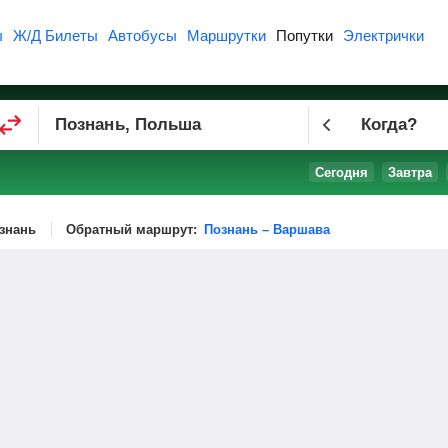
ы
Ж/Д Билеты
Автобусы
Маршрутки
Попутки
Электрички
Когда?
Сегодня
Завтра
знань
Обратный маршрут:
Познань – Варшава