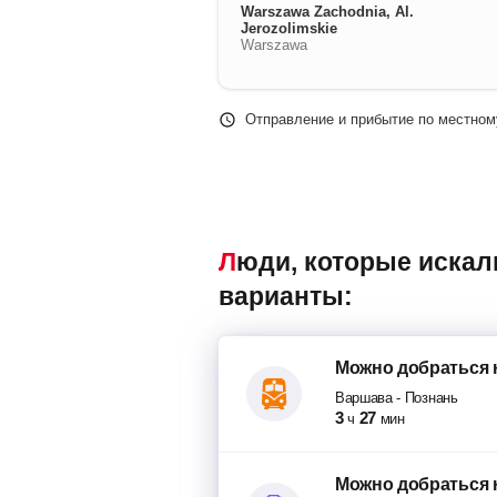
Warszawa Zachodnia, Al.
Jerozolimskie
Warszawa
Отправление и прибытие по местном
Люди, которые искали попутки Варшава – Познань, также смотрели следующие
варианты:
Можно добраться
Варшава
-
Познань
3
27
ч
мин
Можно добраться