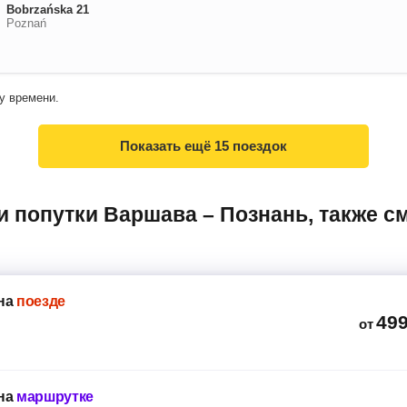
Bobrzańska 21
Poznań
у времени.
Показать ещё
15 поездок
на
поезде
49
от
на
маршрутке