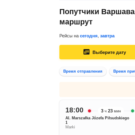
Попутчики Варшава 
маршрут
Рейсы на
сегодня
,
завтра
Выберите дату
Время отправления
Время при
18:00
3
23
ч
мин
Al. Marszałka Józefa Piłsudskiego
1
Marki