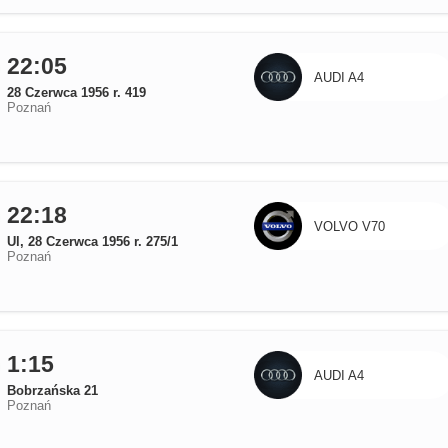
22:05
AUDI A4
28 Czerwca 1956 r. 419
Poznań
22:18
VOLVO V70
Ul, 28 Czerwca 1956 r. 275/1
Poznań
1:15
AUDI A4
Bobrzańska 21
Poznań