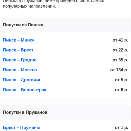
Пинска в Пружанов, ниже приведен список самых
популярных направлений.
Попутки из Пинска
Пинск – Минск
от
41
р.
Пинск – Брест
от
22
р.
Пинск – Гродно
от
35
р.
Пинск – Москва
от
134
р.
Пинск – Дрогичин
от
5
р.
Пинск – Белоозерск
от
6
р.
Попутки в Пружанов
Брест – Пружаны
от
1
р.