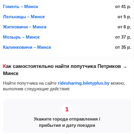
Гомель – Минск
от
41
р.
Лельчицы – Минск
от
5
р.
Житковичи – Минск
от
6
р.
Мозырь – Минск
от
37
р.
Калинковичи – Минск
от
35
р.
Как самостоятельно найти попутчика Петриков →
Минск
Найти попутчика на сайте
ridesharing.biletyplus.by
можно,
выполнив следующие действия:
Укажите города отправления /
прибытия и дату поездки