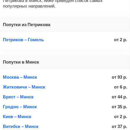
Петрикова в Минск, ниже приведен список самых
популярных направлений.
Попутки из Петрикова
Петриков – Гомель
от
2
р.
Попутки в Минск
Москва – Минск
от
93
р.
Житковичи – Минск
от
6
р.
Брест – Минск
от
44
р.
Гродно – Минск
от
35
р.
Киев – Минск
от
2
р.
Витебск – Минск
от
37
р.