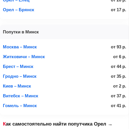
Орел – Брянск
от
17
р.
Попутки в Минск
Москва – Минск
от
93
р.
Житковичи – Минск
от
6
р.
Брест – Минск
от
44
р.
Гродно – Минск
от
35
р.
Киев – Минск
от
2
р.
Витебск – Минск
от
37
р.
Гомель – Минск
от
41
р.
Как самостоятельно найти попутчика Орел →