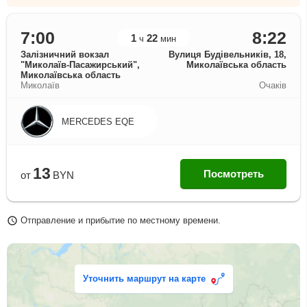
7:00
8:22
1
22
ч
мин
Залізничний вокзал
Вулиця Будівельників, 18,
"Миколаїв-Пасажирський",
Миколаївська область
Миколаївська область
Миколаїв
Очаків
MERCEDES EQE
13
Посмотреть
от
BYN
Отправление и прибытие по местному времени.
Уточнить маршрут на карте