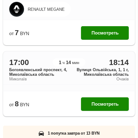
RENAULT MEGANE
7
Посмотреть
от
BYN
17:00
18:14
1
14
ч
мин
Богоявленський проспект, 4,
Вулиця Ольвійська, 1, 1 г,
Миколаївська область
Миколаївська область
Миколаїв
Очаків
8
Посмотреть
от
BYN
1 попутка завтра от 13 BYN