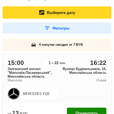
Выберите дату
Фильтры
4 попутки сегодня от 7 BYN
15:00
16:22
1
22
ч
мин
Залізничний вокзал
Вулиця Будівельників, 18,
"Миколаїв-Пасажирський",
Миколаївська область
Миколаївська область
Миколаїв
Очаків
MERCEDES EQE
13
Посмотреть
от
BYN