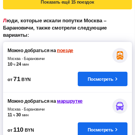
Показать ещё
15 поездок
Люди, которые искали попутки Москва –
Барановичи, также смотрели следующие
варианты:
Можно добраться
на
поезде
Москва
-
Барановичи
10
24
ч
мин
71
Посмотреть
от
BYN
Можно добраться
на
маршрутке
Москва
-
Барановичи
11
30
ч
мин
110
Посмотреть
от
BYN