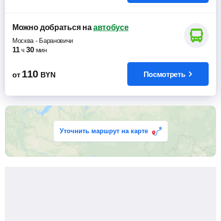
Можно добраться
на
автобусе
Москва
-
Барановичи
11
30
ч
мин
110
Посмотреть
от
BYN
Уточнить маршрут на карте