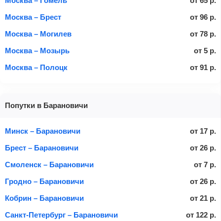
Москва – Гомель
от
65
р.
Москва – Брест
от
96
р.
Москва – Могилев
от
78
р.
Москва – Мозырь
от
5
р.
Москва – Полоцк
от
91
р.
Попутки в Барановичи
Минск – Барановичи
от
17
р.
Брест – Барановичи
от
26
р.
Смоленск – Барановичи
от
7
р.
Гродно – Барановичи
от
26
р.
Кобрин – Барановичи
от
21
р.
Санкт-Петербург – Барановичи
от
122
р.