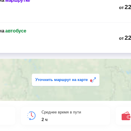
на
маршрутке
2
от
на
автобусе
2
от
Уточнить маршрут на карте
Среднее время в пути
2
ч