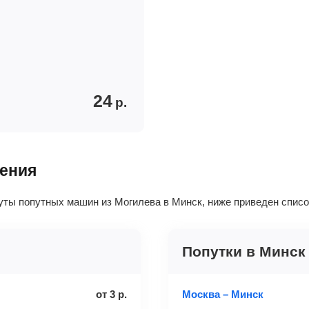
24
р.
ления
уты попутных машин из Могилева в Минск, ниже приведен спис
Попутки в Минск
от
3
р.
Москва – Минск