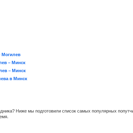
– Могилев
лев – Минск
лев – Минск
лева в Минск
едника? Ниже мы подготовили список самых популярных попутчи
емя.