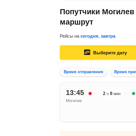
Попутчики Могилев 
маршрут
Рейсы на
сегодня
,
завтра
Выберите дату
Время отправления
Время при
13:45
2
8
ч
мин
Могилев