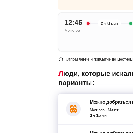
12:45
2
8
ч
мин
Могилев
Отправление и прибытие по местном
Люди, которые искали попутки Могилев – Минск, также смотрели следующие
варианты:
Можно добраться
Могилев
-
Минск
3
15
ч
мин