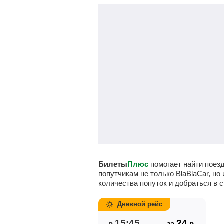
Билеты
Плюс
помогает найти поез
попутчикам не только BlaBlaCar, н
количества попуток и добраться в с
Дневной рейс
15:45
24
в
за
р.