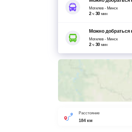
Можно добраться
Могилев
-
Минск
2
30
ч
мин
Можно добраться
Могилев
-
Минск
2
30
ч
мин
Расстояние
184
км