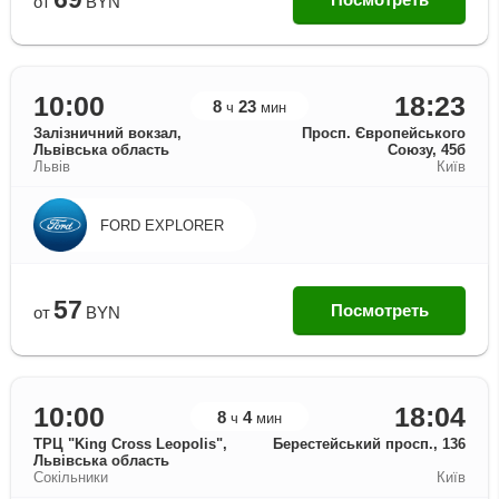
от
BYN
10:00
18:23
8
23
ч
мин
Залізничний вокзал,
Просп. Європейського
Львівська область
Союзу, 45б
Львів
Київ
FORD EXPLORER
57
Посмотреть
от
BYN
10:00
18:04
8
4
ч
мин
ТРЦ "King Cross Leopolis",
Берестейський просп., 136
Львівська область
Сокільники
Київ