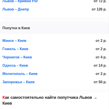
Львов – Кривой Рог
от
72
р.
Львов – Днепр
от
126
р.
Попутки в Киев
Минск – Киев
от
2
р.
Гомель – Киев
от
2
р.
Чернигов – Киев
от
4
р.
Одесса – Киев
от
14
р.
Мелитополь – Киев
от
2
р.
Запорожье – Киев
от
50
р.
Как самостоятельно найти попутчика Львов →
Киев