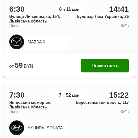
6:30
14:41
8
11
ч
мин
Вулиця Личаківська, 164,
Бульвар Лесі Українки, 26
Львівська область
Львів
Київ
MAZDA 6
59
Посмотреть
от
BYN
7:30
15:22
7
52
ч
мин
Янівський меморіал,
Берестейський просп., 117
Львівська область
Львів
Київ
HYUNDAI SONATA