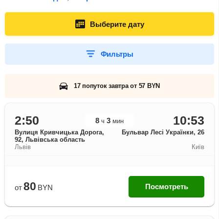
Выберите дату
Фильтры
17 попуток завтра от 57 BYN
2:50
10:53
8
3
ч
мин
Вулиця Кривчицька Дорога,
Бульвар Лесі Українки, 26
92, Львівська область
Львів
Київ
80
Посмотреть
от
BYN