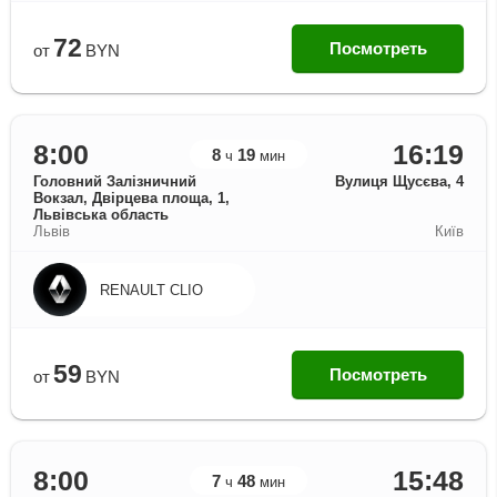
72
Посмотреть
от
BYN
8:00
16:19
8
19
ч
мин
Головний Залізничний
Вулиця Щусєва, 4
Вокзал, Двірцева площа, 1,
Львівська область
Львів
Київ
RENAULT CLIO
59
Посмотреть
от
BYN
8:00
15:48
7
48
ч
мин