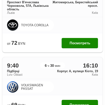
Проспект В'ячеслава
Житомирська, Берестейський
Чорновола, 57А, Львівська
просп.
область
Львів
Київ
TOYOTA COROLLA
72
Посмотреть
от
BYN
9:40
16:10
6
30
ч
мин
Підбірці
Корпус А, вулиця Кіото, 19
Lviv Oblast
Київ
VOLKSWAGEN
PASSAT
69
Посмотреть