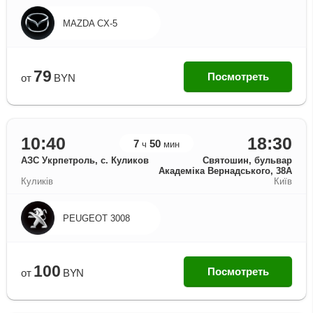
MAZDA CX-5
79
Посмотреть
от
BYN
10:40
18:30
7
50
ч
мин
АЗС Укрпетроль, c. Куликов
Святошин, бульвар
Академіка Вернадського, 38А
Куликів
Київ
PEUGEOT 3008
100
Посмотреть
от
BYN