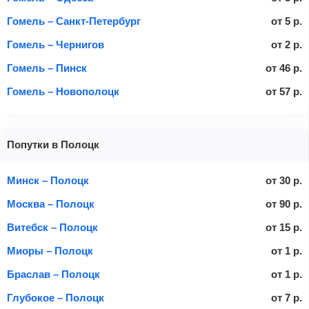
Гомель – Санкт-Петербург
от
5
р.
Гомель – Чернигов
от
2
р.
Гомель – Пинск
от
46
р.
Гомель – Новополоцк
от
57
р.
Попутки в Полоцк
Минск – Полоцк
от
30
р.
Москва – Полоцк
от
90
р.
Витебск – Полоцк
от
15
р.
Миоры – Полоцк
от
1
р.
Браслав – Полоцк
от
1
р.
Глубокое – Полоцк
от
7
р.