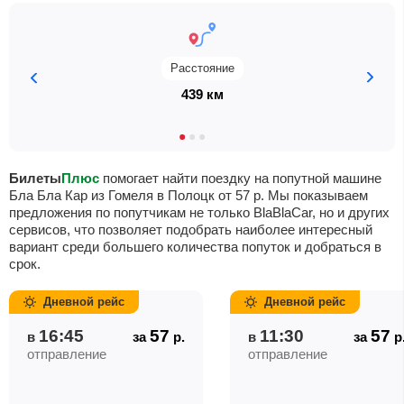
Расстояние
439 км
Билеты
Плюс
помогает найти поездку на попутной машине
Бла Бла Кар из Гомеля в Полоцк от
57
р
. Мы показываем
предложения по попутчикам не только BlaBlaCar, но и других
сервисов, что позволяет подобрать наиболее интересный
вариант среди большего количества попуток и добраться в
срок.
Дневной рейс
Дневной рейс
16:45
57
11:30
57
в
за
р.
в
за
р
отправление
отправление