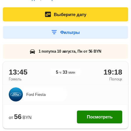
Выберите дату
Фильтры
1 попутка 10 августа, Пн от 56 BYN
13:45
19:18
5
33
ч
мин
Гомель
Полоцк
Ford Fiesta
56
Посмотреть
от
BYN