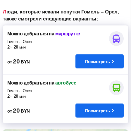
Люди, которые искали попутки Гомель – Орел,
также смотрели следующие варианты:
Можно добраться
на
маршрутке
Гомель
-
Орел
2
20
ч
мин
20
Посмотреть
от
BYN
Можно добраться
на
автобусе
Гомель
-
Орел
2
20
ч
мин
20
Посмотреть
от
BYN