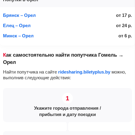
Брянск – Орел
от
17
р.
Елец – Орел
от
24
р.
Минск – Орел
от
6
р.
Как самостоятельно найти попутчика Гомель →
Орел
Найти попутчика на сайте
ridesharing.biletyplus.by
можно,
выполнив следующие действия:
Укажите города отправления /
прибытия и дату поездки