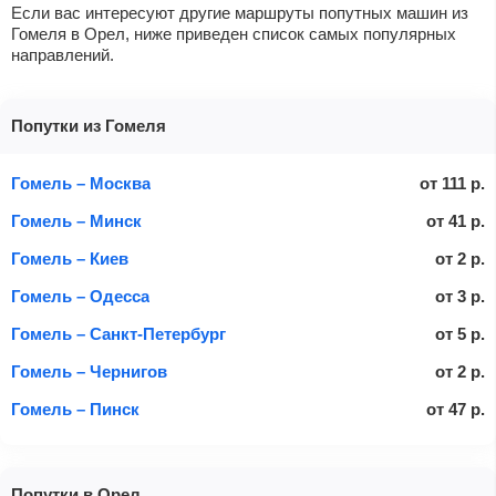
Если вас интересуют другие маршруты попутных машин из
Гомеля в Орел, ниже приведен список самых популярных
направлений.
Попутки из Гомеля
Гомель – Москва
от
111
р.
Гомель – Минск
от
41
р.
Гомель – Киев
от
2
р.
Гомель – Одесса
от
3
р.
Гомель – Санкт-Петербург
от
5
р.
Гомель – Чернигов
от
2
р.
Гомель – Пинск
от
47
р.
Попутки в Орел