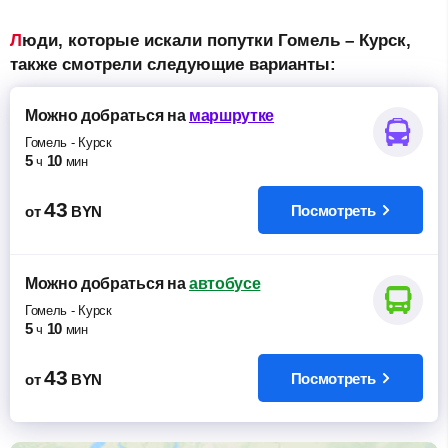
Люди, которые искали попутки Гомель – Курск,
также смотрели следующие варианты:
Можно добраться
на
маршрутке
Гомель
-
Курск
5
10
ч
мин
43
Посмотреть
от
BYN
Можно добраться
на
автобусе
Гомель
-
Курск
5
10
ч
мин
43
Посмотреть
от
BYN