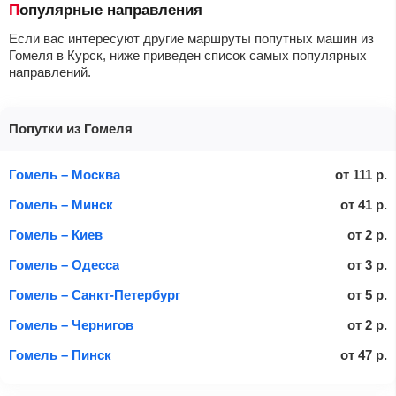
Популярные направления
Если вас интересуют другие маршруты попутных машин из
Гомеля в Курск, ниже приведен список самых популярных
направлений.
Попутки из Гомеля
Гомель – Москва
от
111
р.
Гомель – Минск
от
41
р.
Гомель – Киев
от
2
р.
Гомель – Одесса
от
3
р.
Гомель – Санкт-Петербург
от
5
р.
Гомель – Чернигов
от
2
р.
Гомель – Пинск
от
47
р.