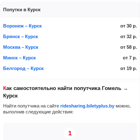
Попутки в Курск
Воронеж – Курск
от
30
р.
Брянск – Курск
от
32
р.
Москва – Курск
от
58
р.
Минск – Курск
от
7
р.
Белгород – Курск
от
19
р.
Как самостоятельно найти попутчика Гомель →
Курск
Найти попутчика на сайте
ridesharing.biletyplus.by
можно,
выполнив следующие действия: