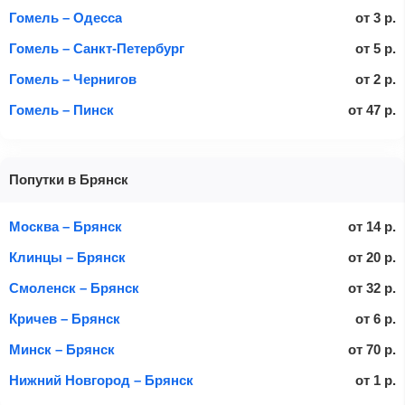
Гомель – Одесса
от
3
р.
Гомель – Санкт-Петербург
от
5
р.
Гомель – Чернигов
от
2
р.
Гомель – Пинск
от
47
р.
Попутки в Брянск
Москва – Брянск
от
14
р.
Клинцы – Брянск
от
20
р.
Смоленск – Брянск
от
32
р.
Кричев – Брянск
от
6
р.
Минск – Брянск
от
70
р.
Нижний Новгород – Брянск
от
1
р.