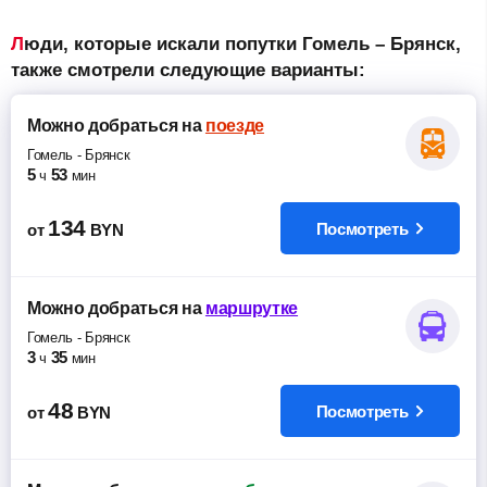
Люди, которые искали попутки Гомель – Брянск,
также смотрели следующие варианты:
Можно добраться
на
поезде
Гомель
-
Брянск
5
53
ч
мин
134
Посмотреть
от
BYN
Можно добраться
на
маршрутке
Гомель
-
Брянск
3
35
ч
мин
48
Посмотреть
от
BYN