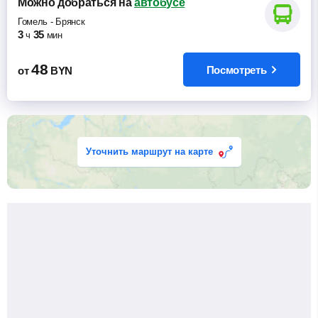
Можно добраться
на
автобусе
Гомель
-
Брянск
3
35
ч
мин
48
Посмотреть
от
BYN
Уточнить маршрут на карте