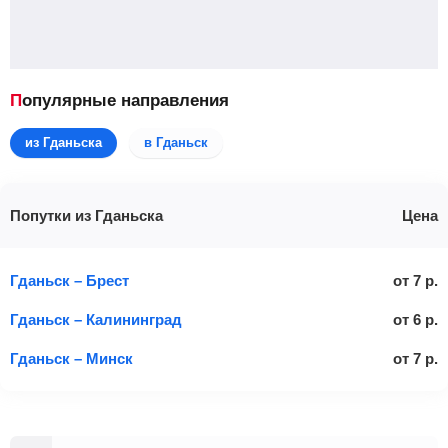
Популярные направления
из Гданьска
в Гданьск
Попутки из Гданьска
Цена
Гданьск – Брест
от
7
р.
Гданьск – Калининград
от
6
р.
Гданьск – Минск
от
7
р.