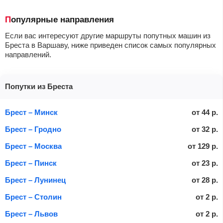
Популярные направления
Если вас интересуют другие маршруты попутных машин из
Бреста в Варшаву, ниже приведен список самых популярных
направлений.
Попутки из Бреста
Брест – Минск
от
44
р.
Брест – Гродно
от
32
р.
Брест – Москва
от
129
р.
Брест – Пинск
от
23
р.
Брест – Лунинец
от
28
р.
Брест – Столин
от
2
р.
Брест – Львов
от
2
р.