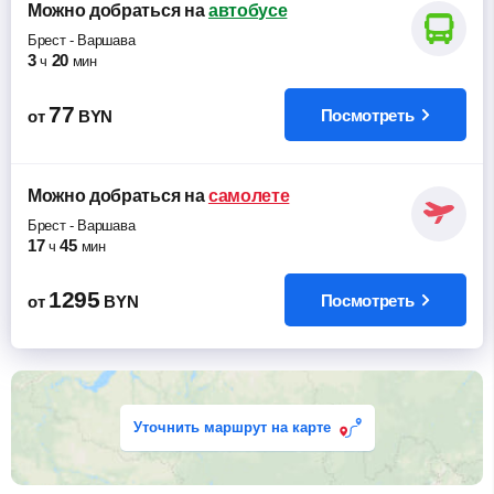
Можно добраться
на
автобусе
Брест
-
Варшава
3
20
ч
мин
77
Посмотреть
от
BYN
Можно добраться
на
самолете
Брест
-
Варшава
17
45
ч
мин
1295
Посмотреть
от
BYN
Уточнить маршрут на карте