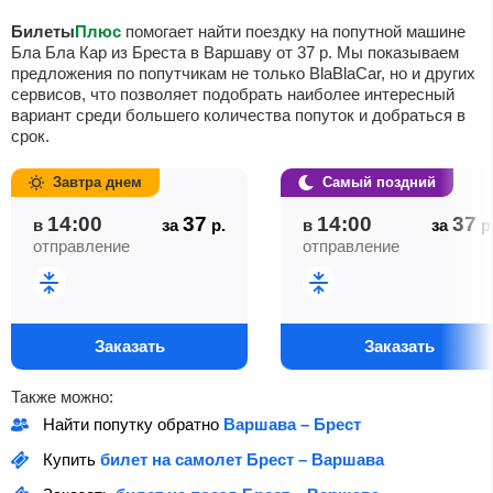
Билеты
Плюс
помогает найти поездку на попутной машине
Бла Бла Кар из Бреста в Варшаву от
37
р
. Мы показываем
предложения по попутчикам не только BlaBlaCar, но и других
сервисов, что позволяет подобрать наиболее интересный
вариант среди большего количества попуток и добраться в
срок.
Завтра днем
Самый поздний
14:00
37
14:00
37
в
за
р.
в
за
р
отправление
отправление
Заказать
Заказать
Также можно:
Найти попутку обратно
Варшава – Брест
Купить
билет на самолет Брест – Варшава