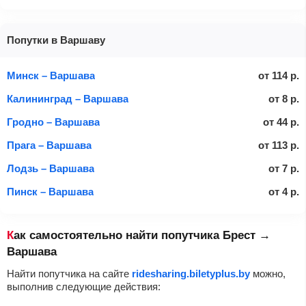
Попутки в Варшаву
Минск – Варшава
от
114
р.
Калининград – Варшава
от
8
р.
Гродно – Варшава
от
44
р.
Прага – Варшава
от
113
р.
Лодзь – Варшава
от
7
р.
Пинск – Варшава
от
4
р.
Как самостоятельно найти попутчика Брест →
Варшава
Найти попутчика на сайте
ridesharing.biletyplus.by
можно,
выполнив следующие действия: