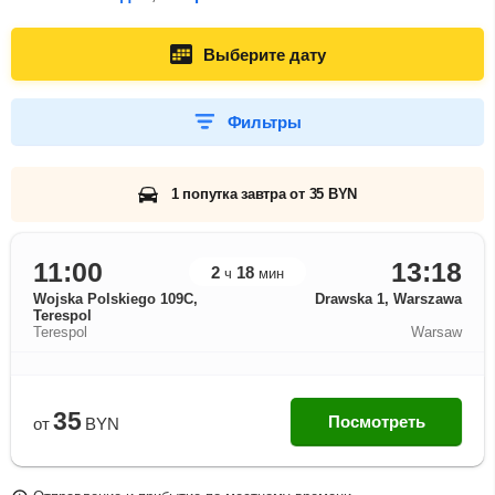
Выберите дату
Фильтры
1 попутка завтра от 35 BYN
11:00
13:18
2
18
ч
мин
Wojska Polskiego 109C,
Drawska 1, Warszawa
Terespol
Terespol
Warsaw
35
Посмотреть
от
BYN