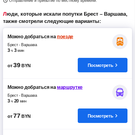
Отправление и прибытие по местному времени.
Люди, которые искали попутки Брест – Варшава,
также смотрели следующие варианты:
Можно добраться
на
поезде
Брест
-
Варшава
3
3
ч
мин
39
Посмотреть
от
BYN
Можно добраться
на
маршрутке
Брест
-
Варшава
3
20
ч
мин
77
Посмотреть
от
BYN