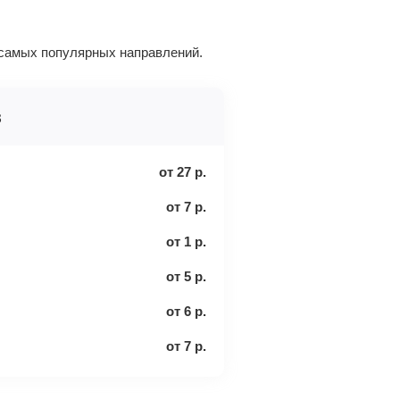
 самых популярных направлений.
в
от
27
р.
от
7
р.
от
1
р.
от
5
р.
от
6
р.
от
7
р.