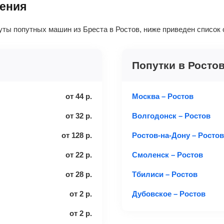
ления
уты попутных машин из Бреста в Ростов, ниже приведен список
Попутки в Росто
от
44
р.
Москва – Ростов
от
32
р.
Волгодонск – Ростов
от
128
р.
Ростов-на-Дону – Ростов
от
22
р.
Смоленск – Ростов
от
28
р.
Тбилиси – Ростов
от
2
р.
Дубовское – Ростов
от
2
р.